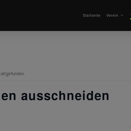
Startseite
Verein
tattgefunden.
len ausschneiden