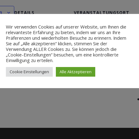
n
DETAILS
VERANSTALTUNGSORT
Datum:
Geislinger Weiher
Wir verwenden Cookies auf unserer Website, um Ihnen die
relevanteste Erfahrung zu bieten, indem wir uns an Ihre
Januar 24
St2349
Präferenzen und wiederholten Besuche zu erinnern. Indem
Geisling
,
Bayern
93102
Zeit:
Sie auf „Alle akzeptieren“ klicken, stimmen Sie der
Verwendung ALLER Cookies zu. Sie können jedoch die
Deutschland
Google Karte
9:00 - 12:00
„Cookie-Einstellungen“ besuchen, um eine kontrollierte
anzeigen
Einwilligung zu erteilen.
Cookie Einstellungen
Alle Aktzeptieren