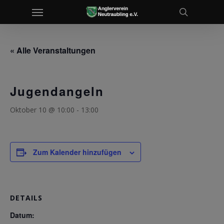
Menu
Skip
to
search
main
content
« Alle Veranstaltungen
Jugendangeln
Oktober 10 @ 10:00
-
13:00
Zum Kalender hinzufügen
DETAILS
Datum: