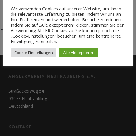
Birkenallee 6
Wir verwenden Cookies auf unserer Website, um Ihnen
Neutraubling
,
93073
Google Karte anzeigen
die relevanteste Erfahrung zu bieten, indem wir uns an
Ihre Präferenzen und wiederholten Besuche zu erinnern.
Indem Sie auf „Alle akzeptieren“ klicken, stimmen Sie der
Fischverkauf
Ausschusssitzung
Verwendung ALLER Cookies zu. Sie können jedoch die
„Cookie-Einstellungen“ besuchen, um eine kontrollierte
Einwilligung zu erteilen.
Cookie Einstellungen
Alle Aktzeptieren
Anglerverein Neutraubling e.V.
Straßackerweg 54
93073 Neutraubling
Deutschland
Kontakt