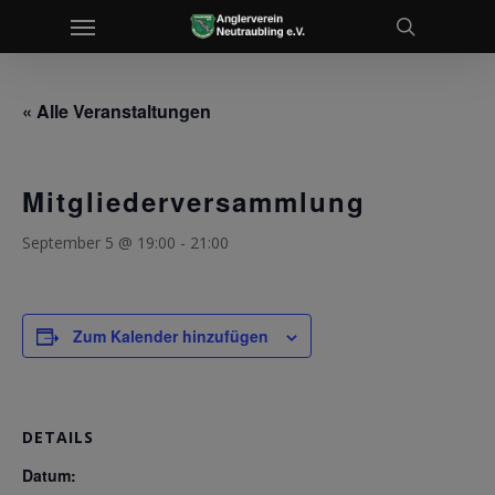
Menu
Skip
to
search
main
content
« Alle Veranstaltungen
Mitgliederversammlung
September 5 @ 19:00
-
21:00
Zum Kalender hinzufügen
DETAILS
Datum: