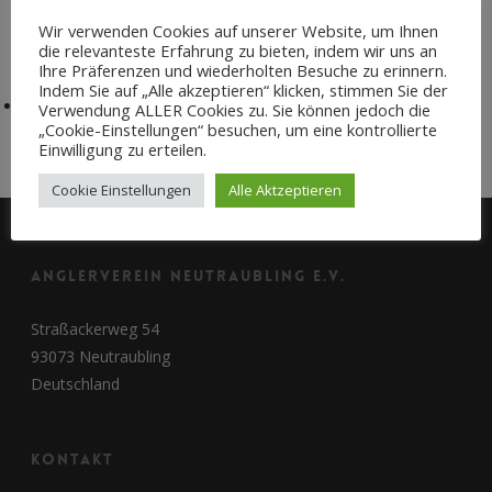
Am Sportpark 1
Wir verwenden Cookies auf unserer Website, um Ihnen
Neutraubling
,
93073
Google Karte anzeigen
die relevanteste Erfahrung zu bieten, indem wir uns an
Ihre Präferenzen und wiederholten Besuche zu erinnern.
Indem Sie auf „Alle akzeptieren“ klicken, stimmen Sie der
Jugendangeln
Fischverkauf
Verwendung ALLER Cookies zu. Sie können jedoch die
„Cookie-Einstellungen“ besuchen, um eine kontrollierte
Einwilligung zu erteilen.
Cookie Einstellungen
Alle Aktzeptieren
Anglerverein Neutraubling e.V.
Straßackerweg 54
93073 Neutraubling
Deutschland
Kontakt